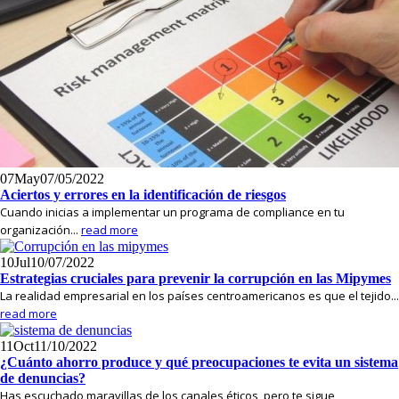
07
May
07/05/2022
Aciertos y errores en la identificación de riesgos
Cuando inicias a implementar un programa de compliance en tu
organización...
read more
10
Jul
10/07/2022
Estrategias cruciales para prevenir la corrupción en las Mipymes
La realidad empresarial en los países centroamericanos es que el tejido...
read more
11
Oct
11/10/2022
¿Cuánto ahorro produce y qué preocupaciones te evita un sistema
de denuncias?
Has escuchado maravillas de los canales éticos, pero te sigue