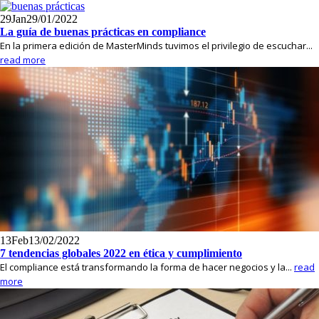
29
Jan
29/01/2022
La guía de buenas prácticas en compliance
En la primera edición de MasterMinds tuvimos el privilegio de escuchar...
read more
13
Feb
13/02/2022
7 tendencias globales 2022 en ética y cumplimiento
El compliance está transformando la forma de hacer negocios y la...
read
more