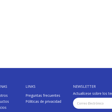
INAS
LINKS
NEWSLETTER
Actualícese sobre los 
tros
Preguntas frecuentes
uctos
Póliticas de privacidad
icios