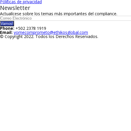
Póliticas de privacidad
Newsletter
Actualícese sobre los temas más importantes del compliance.
Phone:
+502 2378 1919
Email:
yomecomprometo@ethikosglobal.com
© Copyright 2022. Todos los Derechos Reservados.
NOSOTROS
Productos
Servicios
Academy
Diagnóstico
Eventos
BLOG
Contacto